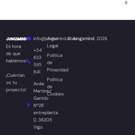
5
info@jungsmind.com
Aviso
©
Jungsmind.
2026.
Legal
Es hora
+34
de que
Política
633
hablemos
de
595
.
Privacidad
841
¡Cuéntan
Política
os tu
Avda:
de
proyecto!
Martinez
Cookies
Garrido
Nº28
entreplanta
D, 36205
Vigo